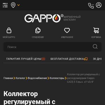
ФИРМЕННЫЙ
МАГАЗИН
МОЙ GAPPO
СРАВНЕНИЕ
ИЗБРАННОЕ
КОРЗИНА
ГАРАНТИЯ ЛУЧШЕЙ ЦЕНЫ
БЕСПЛАТНАЯ ДОСТАВКА
30 ДНЕЙ
Коллектор регулируемый с
Главная
Каталог
Водоснабжение
Коллекторы
расходомерами Gappo
G423.5 5-вых. x1"x3/4"
Коллектор
регулируемый с