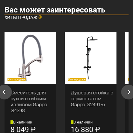
Вас может заинтересовать
ХИТЫ ПРОДАЖ
Хит продаж
Хит продаж
Хи
Смеситель для
Душевая стойка с
кухни с гибким
термостатом
изливом Gappo
Gappo G2491-6
G4398
В наличии
В наличии
8 049
₽
16 880
₽