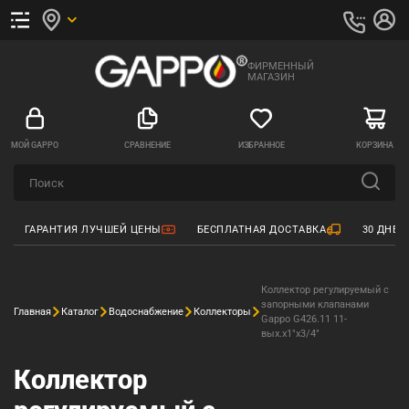
ФИРМЕННЫЙ
МАГАЗИН
МОЙ GAPPO
СРАВНЕНИЕ
ИЗБРАННОЕ
КОРЗИНА
ГАРАНТИЯ ЛУЧШЕЙ ЦЕНЫ
БЕСПЛАТНАЯ ДОСТАВКА
30 ДНЕЙ
Коллектор регулируемый с
запорными клапанами
Главная
Каталог
Водоснабжение
Коллекторы
Gappo G426.11 11-
вых.x1"x3/4"
Коллектор