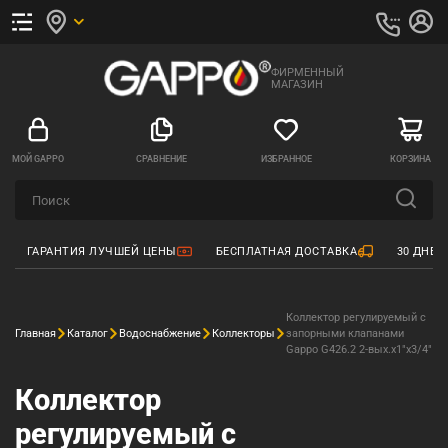
ФИРМЕННЫЙ
МАГАЗИН
МОЙ GAPPO
СРАВНЕНИЕ
ИЗБРАННОЕ
КОРЗИНА
ГАРАНТИЯ ЛУЧШЕЙ ЦЕНЫ
БЕСПЛАТНАЯ ДОСТАВКА
30 ДНЕЙ
Коллектор регулируемый с
Главная
Каталог
Водоснабжение
Коллекторы
запорными клапанами
Gappo G426.2 2-вых.x1"x3/4"
Коллектор
регулируемый с