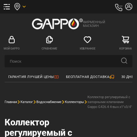
ФИРМЕННЫЙ
МАГАЗИН
МОЙ GAPPO
СРАВНЕНИЕ
ИЗБРАННОЕ
КОРЗИНА
ГАРАНТИЯ ЛУЧШЕЙ ЦЕНЫ
БЕСПЛАТНАЯ ДОСТАВКА
30 ДНЕЙ
Коллектор регулируемый с
Главная
Каталог
Водоснабжение
Коллекторы
запорными клапанами
Gappo G426.4 4-вых.x1"x3/4"
Коллектор
регулируемый с