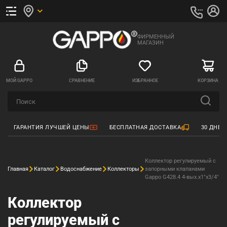
ФИРМЕННЫЙ
МАГАЗИН
МОЙ GAPPO
СРАВНЕНИЕ
ИЗБРАННОЕ
КОРЗИНА
ГАРАНТИЯ ЛУЧШЕЙ ЦЕНЫ
БЕСПЛАТНАЯ ДОСТАВКА
30 ДНЕЙ
Коллектор регулируемый с
Главная
Каталог
Водоснабжение
Коллекторы
запорными клапанами
Gappo G428.4 4-вых.x1"x3/4"
Коллектор
регулируемый с