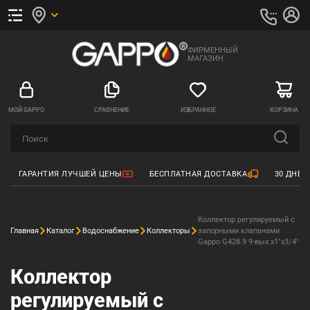
ФИРМЕННЫЙ
МАГАЗИН
МОЙ GAPPO
СРАВНЕНИЕ
ИЗБРАННОЕ
КОРЗИНА
ГАРАНТИЯ ЛУЧШЕЙ ЦЕНЫ
БЕСПЛАТНАЯ ДОСТАВКА
30 ДНЕЙ
Коллектор регулируемый с
Главная
Каталог
Водоснабжение
Коллекторы
запорными клапанами
Gappo G428.9 9-вых.x1"x3/4"
Коллектор
регулируемый с