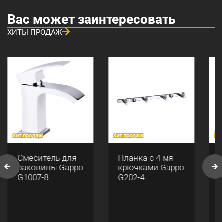
Вас может заинтересовать
ХИТЫ ПРОДАЖ
Хит продаж
Хит продаж
Хи
Смеситель для
Планка с 4-мя
раковины Gappo
крючками Gappo
G1007-8
G202-4