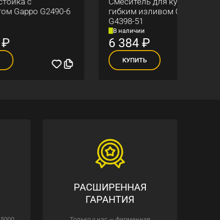
Смеситель для кухни с
Смес
90-6
гибким изливом Gappo
Gapp
G4398-51
В наличии
В н
6 384
₽
5 
КУПИТЬ
К
РАСШИРЕННАЯ
ГАРАНТИЯ
 5000
Только у нас — фирменная