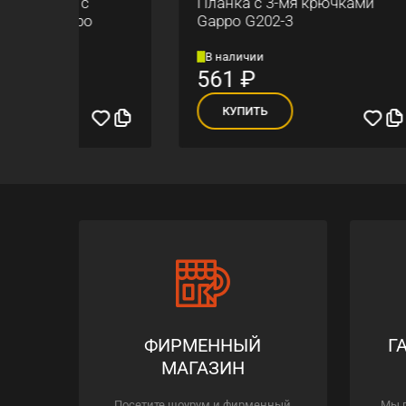
Планка с 3-мя крючками
Ерши
Gappo G202-3
G308
В наличии
В на
561
₽
2 0
КУПИТЬ
К
ФИРМЕННЫЙ
Г
МАГАЗИН
Посетите шоурум и фирменный
Мы 