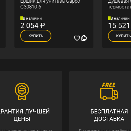
к для унитаза Gappo
Душевая стойка с
10-6
термостатом Gappo G24
личии
В наличии
54
₽
15 521
₽
УПИТЬ
КУПИТЬ
АРАНТИЯ ЛУЧШЕЙ
БЕСПЛАТНАЯ
ЦЕНЫ
ДОСТАВКА
гарантируем лучшие цены на
При покупке на сумму более