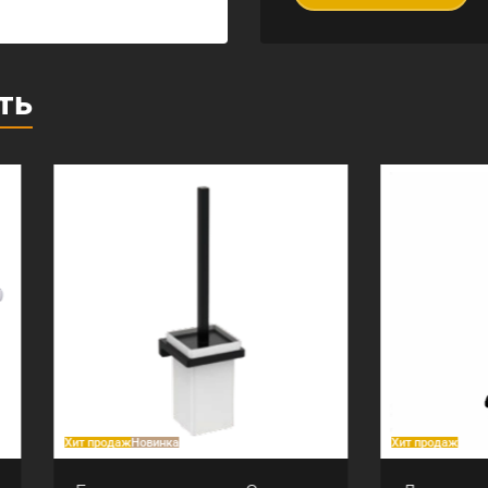
ть
аж
Новинка
Хит продаж