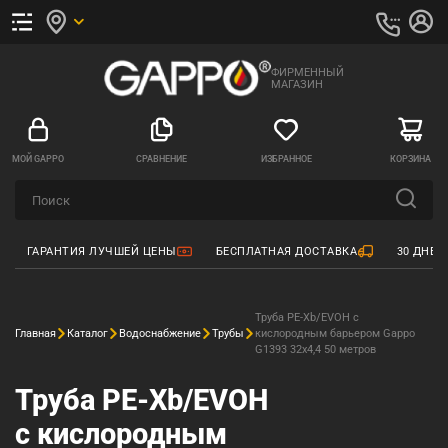
ФИРМЕННЫЙ
МАГАЗИН
МОЙ GAPPO
СРАВНЕНИЕ
ИЗБРАННОЕ
КОРЗИНА
ГАРАНТИЯ ЛУЧШЕЙ ЦЕНЫ
БЕСПЛАТНАЯ ДОСТАВКА
30 ДНЕЙ
Труба PE-Xb/EVOH с
Главная
Каталог
Водоснабжение
Трубы
кислородным барьером Gappo
G1393 32x4,4 50 метров
Труба PE-Xb/EVOH
с кислородным