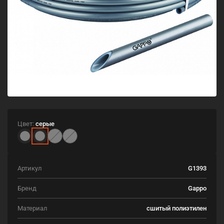
Цвет:
серые
Артикул
G1393
Бренд
Gappo
Материал
сшитый полиэтилен