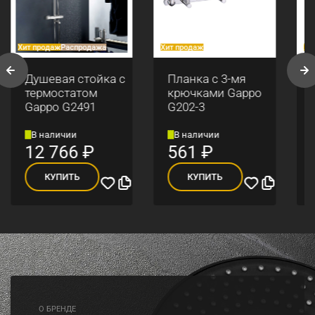
Хит продаж
Распродажа
Хит продаж
Хи
Душевая стойка с
Планка с 3-мя
термостатом
крючками Gappo
Gappo G2491
G202-3
В наличии
В наличии
12 766
₽
561
₽
КУПИТЬ
КУПИТЬ
O БРЕНДЕ