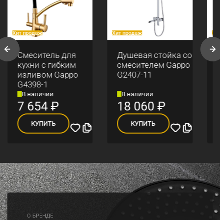
Хит продаж
Хит продаж
Хи
Смеситель для
Душевая стойка со
кухни с гибким
смесителем Gappo
изливом Gappo
G2407-11
G4398-1
В наличии
В наличии
7 654
₽
18 060
₽
КУПИТЬ
КУПИТЬ
O БРЕНДЕ