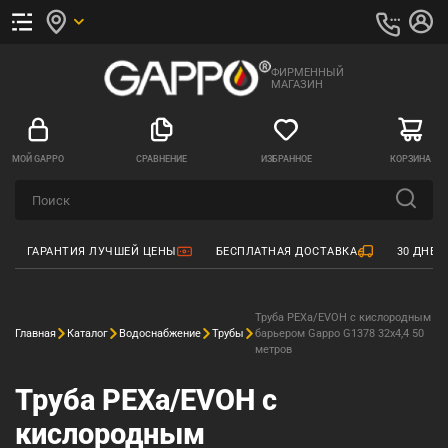
ФИРМЕННЫЙ
МАГАЗИН
МОЙ GAPPO
СРАВНЕНИЕ
ИЗБРАННОЕ
КОРЗИНА
ГАРАНТИЯ ЛУЧШЕЙ ЦЕНЫ
БЕСПЛАТНАЯ ДОСТАВКА
30 ДНЕЙ
Труба PEXa/EVOH с кислородным
Главная
Каталог
Водоснабжение
Трубы
барьером Gappo G1378 32x4,4 50
метров
Труба PEXa/EVOH с
кислородным